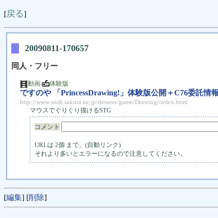
戻る
[
]
20090811-170657
同人・フリー
動画
体験版
ですのや 「PrincessDrawing!」体験版公開＋C76委託情
http://www.wish.sakura.ne.jp/desuno/game/Drawing/index.html
マウスでぐりぐり描けるSTG
コメント
URLは 2個 まで。(自動リンク)
それより多いとエラーになるので注意してください。
[
編集
] [
削除
]