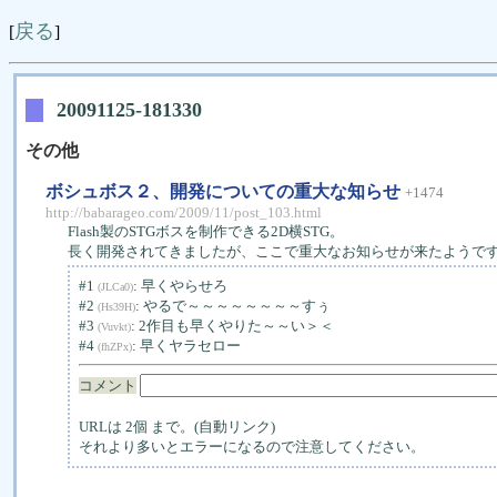
戻る
[
]
20091125-181330
その他
ボシュボス２、開発についての重大な知らせ
+1474
http://babarageo.com/2009/11/post_103.html
Flash製のSTGボスを制作できる2D横STG。
長く開発されてきましたが、ここで重大なお知らせが来たようで
#1
: 早くやらせろ
(JLCa0)
#2
: やるで～～～～～～～～すぅ
(Hs39H)
#3
: 2作目も早くやりた～～い＞＜
(Vuvkt)
#4
: 早くヤラセロー
(fhZPx)
コメント
URLは 2個 まで。(自動リンク)
それより多いとエラーになるので注意してください。