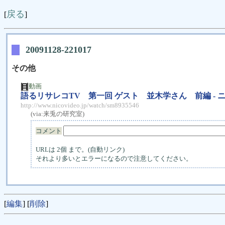
戻る
[
]
20091128-221017
その他
動画
語るリサレコTV 第一回 ゲスト 並木学さん 前編 ‐ ニ
http://www.nicovideo.jp/watch/sm8935546
(via:
来兎の研究室
)
コメント
URLは 2個 まで。(自動リンク)
それより多いとエラーになるので注意してください。
[
編集
] [
削除
]