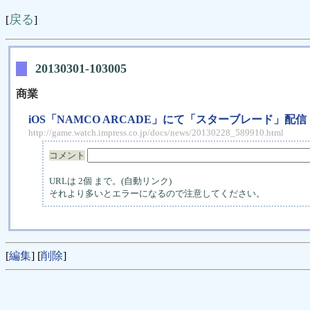
戻る
[
]
20130301-103005
商業
iOS「NAMCO ARCADE」にて「スターブレード」配信
http://game.watch.impress.co.jp/docs/news/20130228_589910.html
コメント
URLは 2個 まで。(自動リンク)
それより多いとエラーになるので注意してください。
[
編集
] [
削除
]