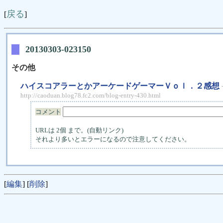
戻る
[
]
20130303-023150
その他
ハイスコアラーとかアーケードゲーマーＶｏｌ．２感想
http://caoduan.blog78.fc2.com/blog-entry-430.html
コメント
URLは 2個 まで。(自動リンク)
それより多いとエラーになるので注意してください。
[
編集
] [
削除
]