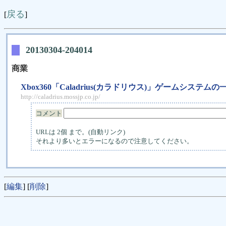
戻る
[
]
20130304-204014
商業
Xbox360「Caladrius(カラドリウス)」ゲームシステム
http://caladrius.mossjp.co.jp/
コメント
URLは 2個 まで。(自動リンク)
それより多いとエラーになるので注意してください。
[
編集
] [
削除
]