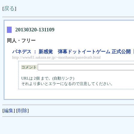
戻る
[
]
20130320-131109
同人・フリー
パネデス ： 新感覚 弾幕ドットイートゲーム 正式公開
http://www81.sakura.ne.jp/~morihama/panedeath.html
コメント
URLは 2個 まで。(自動リンク)
それより多いとエラーになるので注意してください。
[
編集
] [
削除
]