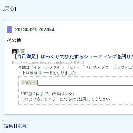
戻る
[
]
20130323-202654
その他
動画
【自己満足】ゆっくりでひたすらシューティングを語りた
http://www.nicovideo.jp/watch/sm20405619
今回は「イメージファイト（FC）」「ゼビウス ファードラウト伝説（
レトロ家庭用ハードとなりました
コメント
URLは 2個 まで。(自動リンク)
それより多いとエラーになるので注意してください。
[
編集
] [
削除
]