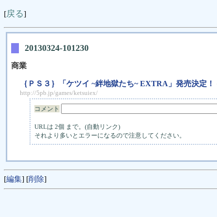
戻る
[
]
20130324-101230
商業
｛ＰＳ３｝「ケツイ ~絆地獄たち~ EXTRA」発売決定！
http://5pb.jp/games/ketsuiex/
コメント
URLは 2個 まで。(自動リンク)
それより多いとエラーになるので注意してください。
[
編集
] [
削除
]