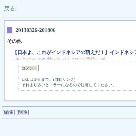
戻る
[
]
20130326-201806
その他
【日本よ、これがインドネシアの萌えだ！】インドネシ
http://www.gamecast-blog.com/archives/65740246.html
コメント
URLは 2個 まで。(自動リンク)
それより多いとエラーになるので注意してください。
[
編集
] [
削除
]