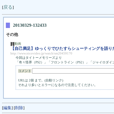
戻る
[
]
20130329-132433
その他
動画
【自己満足】ゆっくりでひたすらシューティングを語りた
http://www.nicovideo.jp/watch/sm20459170
今回はタイトーメモリーズより
「奇々怪界（PS2）」「フロントライン（PS2）」「ジャイロダイン
コメント
URLは 2個 まで。(自動リンク)
それより多いとエラーになるので注意してください。
[
編集
] [
削除
]