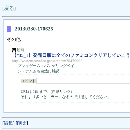
戻る
[
]
20130330-170625
その他
動画
【#35_1】発売日順に全てのファミコンクリアしていこう
http://www.nicovideo.jp/watch/sm20470902
プレイゲーム：バンゲリングベイ。
システム的も自然に解説
コメント
URLは 2個 まで。(自動リンク)
それより多いとエラーになるので注意してください。
[
編集
] [
削除
]