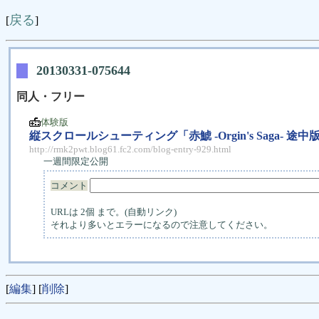
戻る
[
]
20130331-075644
同人・フリー
体験版
縦スクロールシューティング「赤鯱 -Orgin's Saga- 途中
http://rmk2pwt.blog61.fc2.com/blog-entry-929.html
一週間限定公開
コメント
URLは 2個 まで。(自動リンク)
それより多いとエラーになるので注意してください。
[
編集
] [
削除
]