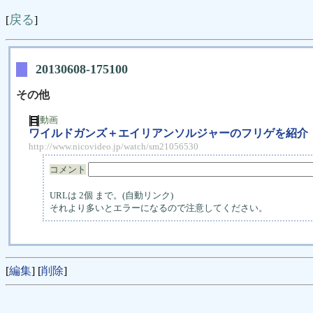
戻る
[
]
20130608-175100
その他
動画
ワイルドガンズ＋エイリアンソルジャーのフリゲを紹介【
http://www.nicovideo.jp/watch/sm21056530
コメント
URLは 2個 まで。(自動リンク)
それより多いとエラーになるので注意してください。
[
編集
] [
削除
]