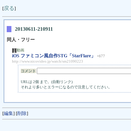
戻る
[
]
20130611-210911
同人・フリー
動画
iOS ファミコン風自作STG「StarFlare」
+677
http://www.nicovideo.jp/watch/sm21090223
コメント
URLは 2個 まで。(自動リンク)
それより多いとエラーになるので注意してください。
[
編集
] [
削除
]