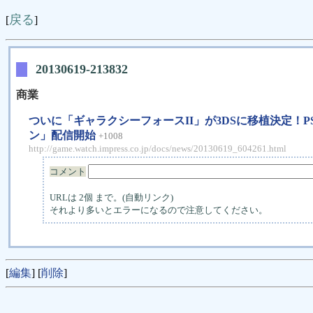
戻る
[
]
20130619-213832
商業
ついに「ギャラクシーフォースII」が3DSに移植決定！P
ン」配信開始
+1008
http://game.watch.impress.co.jp/docs/news/20130619_604261.html
コメント
URLは 2個 まで。(自動リンク)
それより多いとエラーになるので注意してください。
[
編集
] [
削除
]