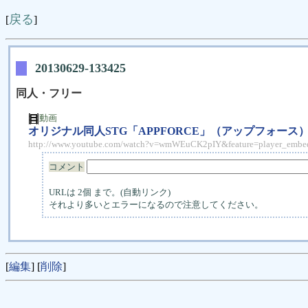
戻る
[
]
20130629-133425
同人・フリー
動画
オリジナル同人STG「APPFORCE」（アップフォー
http://www.youtube.com/watch?v=wmWEuCK2pIY&feature=player_embe
コメント
URLは 2個 まで。(自動リンク)
それより多いとエラーになるので注意してください。
[
編集
] [
削除
]