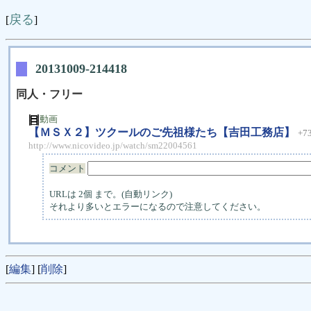
戻る
[
]
20131009-214418
同人・フリー
動画
【ＭＳＸ２】ツクールのご先祖様たち【吉田工務店】
+7
http://www.nicovideo.jp/watch/sm22004561
コメント
URLは 2個 まで。(自動リンク)
それより多いとエラーになるので注意してください。
[
編集
] [
削除
]