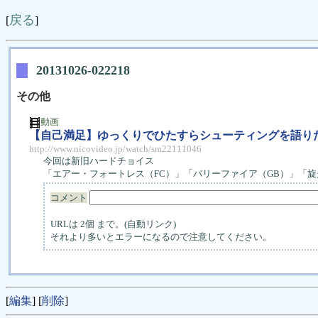
戻る
[
]
20131026-022218
その他
動画
【自己満足】ゆっくりでひたすらシューティングを語りた
http://www.nicovideo.jp/watch/sm22111046
今回は新旧ハードチョイス
「エアー・フォートレス（FC）」「バリーファイア（GB）」「旋光の
コメント
URLは 2個 まで。(自動リンク)
それより多いとエラーになるので注意してください。
[
編集
] [
削除
]