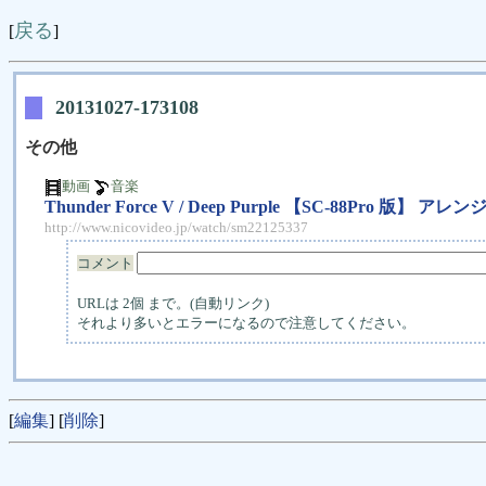
戻る
[
]
20131027-173108
その他
動画
音楽
Thunder Force V / Deep Purple 【SC-88Pro 版】 アレ
http://www.nicovideo.jp/watch/sm22125337
コメント
URLは 2個 まで。(自動リンク)
それより多いとエラーになるので注意してください。
[
編集
] [
削除
]