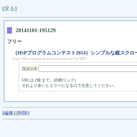
戻る
[
]
20141101-195129
フリー
｛HSPプログラムコンテスト2014｝シンプルな縦スクロール
http://dev.onionsoft.net/seed/info.ax?id=802
コメント
URLは 2個 まで。(自動リンク)
それより多いとエラーになるので注意してください。
[
編集
] [
削除
]