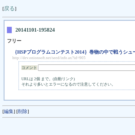
戻る
[
]
20141101-195824
フリー
｛HSPプログラムコンテスト2014｝巻物の中で戦うシ
http://dev.onionsoft.net/seed/info.ax?id=905
コメント
URLは 2個 まで。(自動リンク)
それより多いとエラーになるので注意してください。
[
編集
] [
削除
]