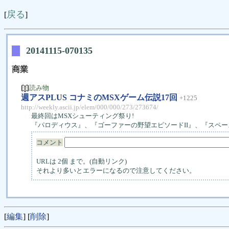
戻る
[
]
20141115-070135
商業
読み物
週アスPLUS コナミのMSXゲーム伝説17回
+1225
http://weekly.ascii.jp/elem/000/000/273/273674/
最終回はMSXシューティング祭り!
『パロディウス』、『ゴーファーの野望エピソードII』、『スペー
コメント
URLは 2個 まで。(自動リンク)
それより多いとエラーになるので注意してください。
[
編集
] [
削除
]