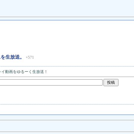
ームを生放送。
+571
プレイ動画をゆるーく生放送！