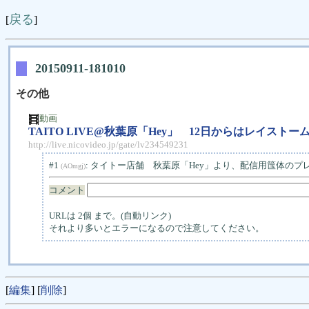
戻る
[
]
20150911-181010
その他
動画
TAITO LIVE@秋葉原「Hey」 12日からはレイスト
http://live.nicovideo.jp/gate/lv234549231
#1
: タイトー店舗 秋葉原「Hey」より、配信用筺体の
(AOmgj)
コメント
URLは 2個 まで。(自動リンク)
それより多いとエラーになるので注意してください。
[
編集
] [
削除
]