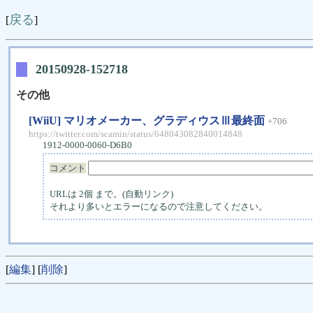
戻る
[
]
20150928-152718
その他
[WiiU] マリオメーカー、グラディウスⅢ最終面
+706
https://twitter.com/scamin/status/648043082840014848
1912-0000-0060-D6B0
コメント
URLは 2個 まで。(自動リンク)
それより多いとエラーになるので注意してください。
[
編集
] [
削除
]