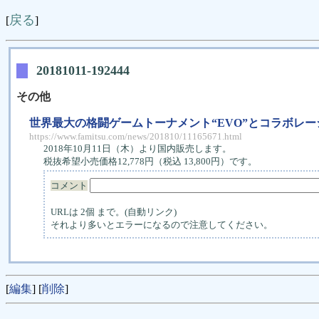
戻る
[
]
20181011-192444
その他
世界最大の格闘ゲームトーナメント“EVO”とコラボレーシ
https://www.famitsu.com/news/201810/11165671.html
2018年10月11日（木）より国内販売します。
税抜希望小売価格12,778円（税込 13,800円）です。
コメント
URLは 2個 まで。(自動リンク)
それより多いとエラーになるので注意してください。
[
編集
] [
削除
]