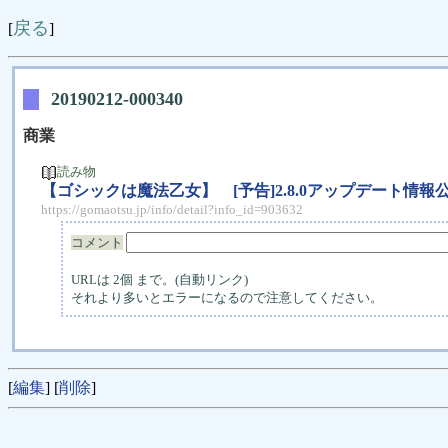
戻る
[
]
20190212-000340
商業
読み物
【ゴシックは魔法乙女】 [予告]2.8.0アップデート情報
https://gomaotsu.jp/info/detail?info_id=903632
コメント
URLは 2個 まで。(自動リンク)
それより多いとエラーになるので注意してください。
[
編集
] [
削除
]