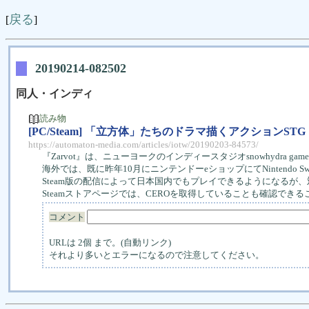
戻る
[
]
20190214-082502
同人・インディ
読み物
[PC/Steam] 「立方体」たちのドラマ描くアクションSTG
https://automaton-media.com/articles/iotw/20190203-84573/
『Zarvot』は、ニューヨークのインディースタジオsnowhydra g
海外では、既に昨年10月にニンテンドーeショップにてNintendo Sw
Steam版の配信によって日本国内でもプレイできるようになるが
Steamストアページでは、CEROを取得していることも確認できるこ
コメント
URLは 2個 まで。(自動リンク)
それより多いとエラーになるので注意してください。