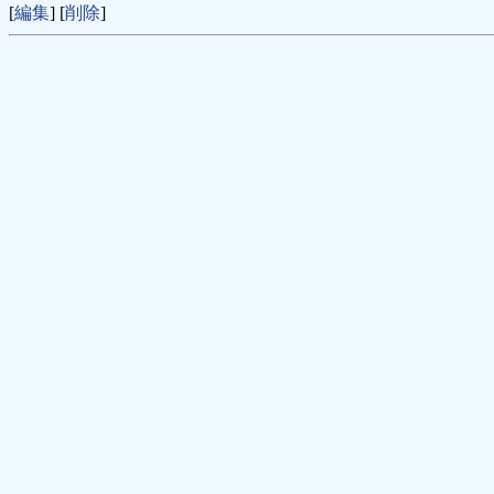
[
編集
] [
削除
]