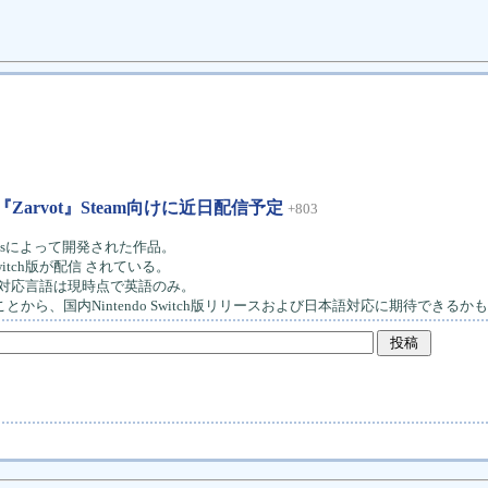
『Zarvot』Steam向けに近日配信予定
+803
amesによって開発された作品。
itch版が配信 されている。
、対応言語は現時点で英語のみ。
とから、国内Nintendo Switch版リリースおよび日本語対応に期待できるか