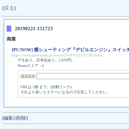
戻る
[
]
20190221-151723
商業
[PC/NSW] 横シューティング『デビルエンジン』スイッ
https://www.gamespark.jp/article/2019/02/21/87595.html
デモあり。日本語あり。2,050円。
Steamストア：
â
コメント
URLは 2個 まで。(自動リンク)
それより多いとエラーになるので注意してください。
[
編集
] [
削除
]