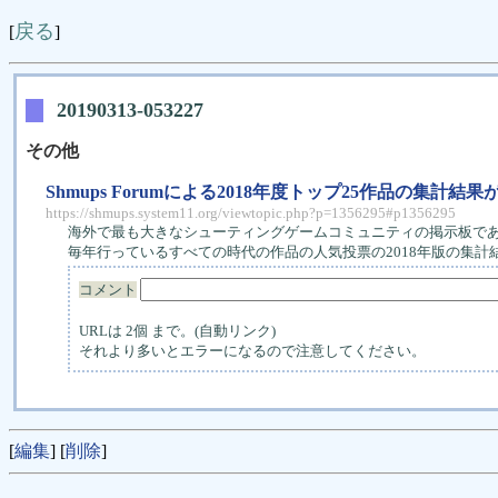
戻る
[
]
20190313-053227
その他
Shmups Forumによる2018年度トップ25作品の集計結果
https://shmups.system11.org/viewtopic.php?p=1356295#p1356295
海外で最も大きなシューティングゲームコミュニティの掲示板であるShm
毎年行っているすべての時代の作品の人気投票の2018年版の集計
コメント
URLは 2個 まで。(自動リンク)
それより多いとエラーになるので注意してください。
[
編集
] [
削除
]