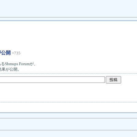
が公開
+735
ups Forumが、
結果が公開。