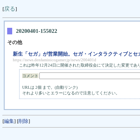
戻る
[
]
20200401-155022
その他
新生「セガ」が営業開始。セガ・インタラクティブとセガ
https://news.denfaminicogamer.jp/news/200401d
これは昨年12月24日に開催された取締役会にて決定した変更で
コメント
URLは 2個 まで。(自動リンク)
それより多いとエラーになるので注意してください。
[
編集
] [
削除
]