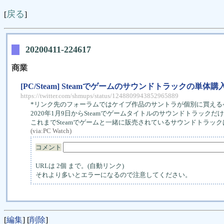
戻る
[
]
20200411-224617
商業
[PC/Steam] Steamでゲームのサウンドトラックの単体
https://twitter.com/shmups/status/1248809943852965889
*リンク先のフォーラムではケイブ作品のサントラが個別に買える
2020年1月9日からSteamでゲームタイトルのサウンドトラック
これまでSteamでゲームと一緒に販売されているサウンドトラッ
(via:
PC Watch
)
コメント
URLは 2個 まで。(自動リンク)
それより多いとエラーになるので注意してください。
[
編集
] [
削除
]