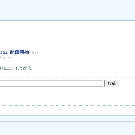
Sakura』配信開始
+677
Sakura/
料DLCとして配信。