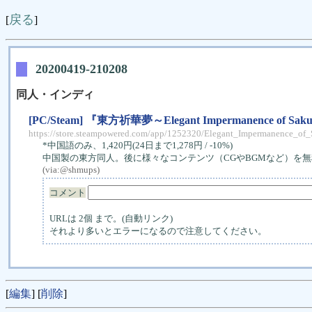
戻る
[
]
20200419-210208
同人・インディ
[PC/Steam] 『東方祈華夢～Elegant Impermanence of 
https://store.steampowered.com/app/1252320/Elegant_Impermanence_of_
*中国語のみ、1,420円(24日まで1,278円 / -10%)
中国製の東方同人。後に様々なコンテンツ（CGやBGMなど）を無
(via:
@shmups
)
コメント
URLは 2個 まで。(自動リンク)
それより多いとエラーになるので注意してください。
[
編集
] [
削除
]