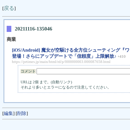
戻る
[
]
20211116-135046
商業
[iOS/Android] 魔女が空駆ける全方位シューティング
登場！さらにアップデートで「信頼度」上限解放♪
+410
https://prtimes.jp/main/html/rd/p/000000003.000087658.html
コメント
URLは 2個 まで。(自動リンク)
それより多いとエラーになるので注意してください。
[
編集
] [
削除
]