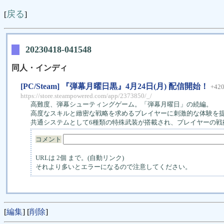
戻る
[
]
20230418-041548
同人・インディ
[PC/Steam] 『弾幕月曜日黒』4月24日(月) 配信開始！
+42
https://store.steampowered.com/app/2373850/_/
高難度、弾幕シューティングゲーム。「弾幕月曜日」の続編。
高度なスキルと緻密な戦略を求めるプレイヤーに刺激的な体験を
共通システムとして6種類の特殊武装が搭載され、プレイヤーの戦
コメント
URLは 2個 まで。(自動リンク)
それより多いとエラーになるので注意してください。
[
編集
] [
削除
]