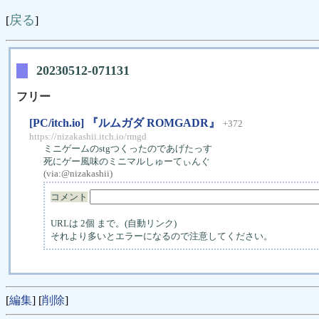
戻る
[
]
20230512-071131
フリー
[PC/itch.io] 『ルムガダ ROMGADR』
+372
https://nizakashii.itch.io/rmgd
ミニゲームのstgつくったのであげたっす
死にゲー風味のミニマルしゅーてぃんぐ
(via:
@nizakashii
)
コメント
URLは 2個 まで。(自動リンク)
それより多いとエラーになるので注意してください。
[
編集
] [
削除
]