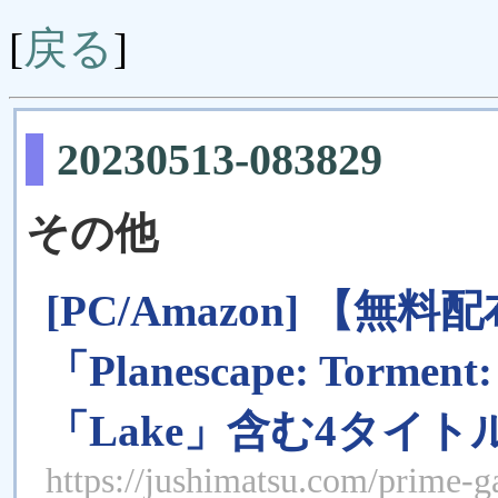
戻る
[
]
20230513-083829
その他
[PC/Amazon] 【無料配
「Planescape: Torment:
「Lake」含む4タイ
https://jushimatsu.com/prime-g