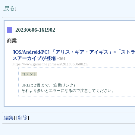
戻る
[
]
20230606-161902
商業
[iOS/Android/PC] 「アリス・ギア・アイギス
スアーカイブが登場
+364
https://www.gamer.ne.jp/news/202306060025/
コメント
URLは 2個 まで。(自動リンク)
それより多いとエラーになるので注意してください。
[
編集
] [
削除
]