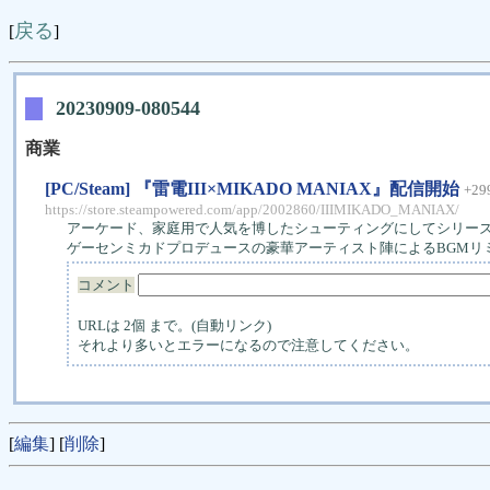
戻る
[
]
20230909-080544
商業
[PC/Steam] 『雷電III×MIKADO MANIAX』配信開始
+29
https://store.steampowered.com/app/2002860/IIIMIKADO_MANIAX/
アーケード、家庭用で人気を博したシューティングにしてシリーズ
ゲーセンミカドプロデュースの豪華アーティスト陣によるBGMリ
コメント
URLは 2個 まで。(自動リンク)
それより多いとエラーになるので注意してください。
[
編集
] [
削除
]