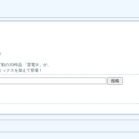
9
初の3D作品 「雷電Ⅲ」が、
ミックスを加えて登場！