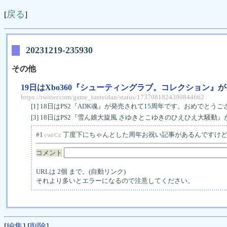
戻る
[
]
20231219-235930
その他
19日はXbo360『シューティングラブ。コレクション
https://twitter.com/game_tanteidan/status/1737081824390844662
[1] 18日はPS2『ADK魂』が発売されて15周年です。おめでとうござ
[3] 18日はPS2『雪ん娘大旋風 さゆきとこゆきのひえひえ大騒動
#1
: 丁度下にちゃんとした周年お祝い記事があるんですけ
(/ud/C)
コメント
URLは 2個 まで。(自動リンク)
それより多いとエラーになるので注意してください。
[
編集
] [
削除
]