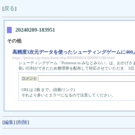
戻る
[
]
20240209-183951
その他
高精度3次元データを使ったシューティングゲームに400
https://prtimes.jp/main/html/rd/p/000000054.000063188.html
シューティングゲーム「Pointoon in みなとみらい」は、おか
長い行列ができたため整理券を配布して対応させていただき、3日と
コメント
URLは 2個 まで。(自動リンク)
それより多いとエラーになるので注意してください。
[
編集
] [
削除
]