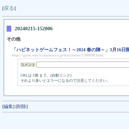
戻る
[
]
20240215-152006
その他
「ハピネットゲームフェス！～2024 春の陣～」3月16
https://game.watch.impress.co.jp/docs/news/1568898.html
コメント
URLは 2個 まで。(自動リンク)
それより多いとエラーになるので注意してください。
[
編集
] [
削除
]