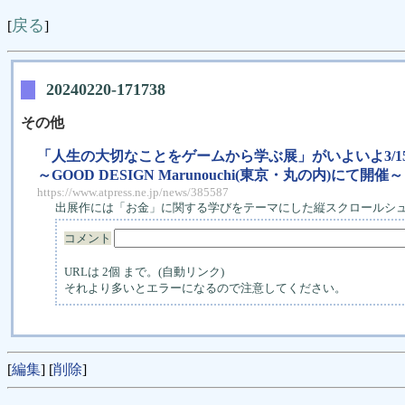
戻る
[
]
20240220-171738
その他
「人生の大切なことをゲームから学ぶ展」がいよいよ3/
～GOOD DESIGN Marunouchi(東京・丸の内)にて開催～
https://www.atpress.ne.jp/news/385587
出展作には「お金」に関する学びをテーマにした縦スクロールシュー
コメント
URLは 2個 まで。(自動リンク)
それより多いとエラーになるので注意してください。
[
編集
] [
削除
]