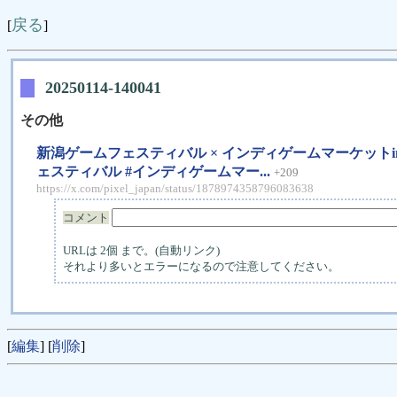
戻る
[
]
20250114-140041
その他
新潟ゲームフェスティバル × インディゲームマーケットin
ェスティバル #インディゲームマー...
+209
https://x.com/pixel_japan/status/1878974358796083638
コメント
URLは 2個 まで。(自動リンク)
それより多いとエラーになるので注意してください。
[
編集
] [
削除
]