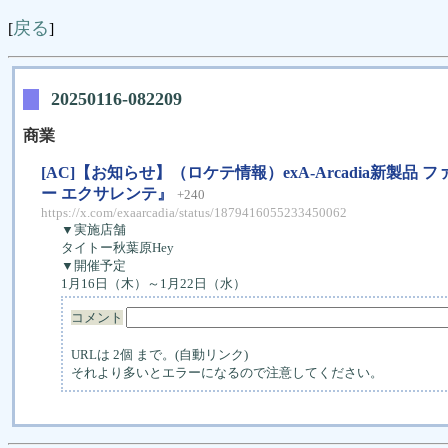
戻る
[
]
20250116-082209
商業
[AC]【お知らせ】（ロケテ情報）exA-Arcadia新
ー エクサレンテ』
+240
https://x.com/exaarcadia/status/1879416055233450062
▼実施店舗
タイトー秋葉原Hey
▼開催予定
1月16日（木）～1月22日（水）
コメント
URLは 2個 まで。(自動リンク)
それより多いとエラーになるので注意してください。