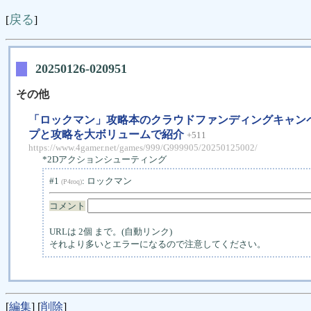
戻る
[
]
20250126-020951
その他
「ロックマン」攻略本のクラウドファンディングキャン
プと攻略を大ボリュームで紹介
+511
https://www.4gamer.net/games/999/G999905/20250125002/
*2Dアクションシューティング
#1
: ロックマン
(P4roq)
コメント
URLは 2個 まで。(自動リンク)
それより多いとエラーになるので注意してください。
[
編集
] [
削除
]