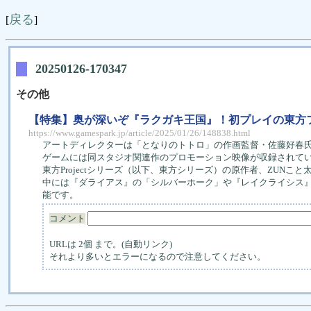
戻る
[
]
20250126-170347
その他
【特集】奥が深いぞ『ラクガキ王国』！初プレイの東方
https://www.gamespark.jp/article/2025/01/26/148838.html
アートディレクターは「となりのトトロ」の作画監督・佐藤好春
ゲームには同スタジオ関連作のプロモーション映像が収録されて
東方Projectシリーズ（以下、東方シリーズ）の原作者、ZU
中には『ダライアス』の「シルバーホーク」や『レイクライシス』の
能です。
コメント
URLは 2個 まで。(自動リンク)
それより多いとエラーになるので注意してください。