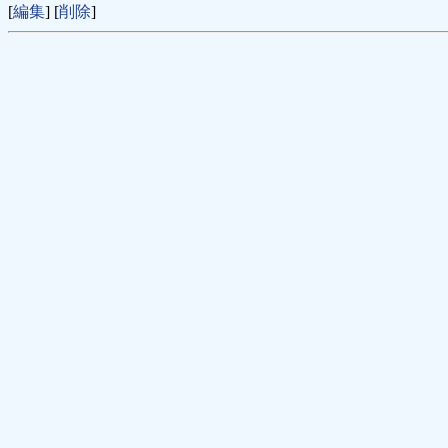
[
編集
] [
削除
]