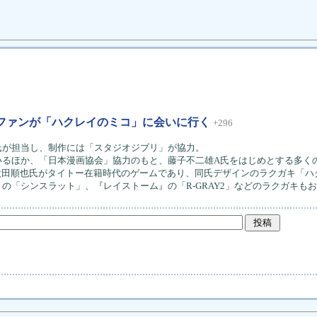
ファンが「ハクレイのミコ」に会いに行く
+296
氏が担当し、制作には「スタジオジブリ」が協力。
いるほか、「日本漫画協会」協力のもと、藤子不二雄A氏をはじめとする多く
Nこと太田順也氏がタイトー在籍時代のゲームであり、同氏デザインのラクガキ「
「シンスラット」、『レイストーム』の「R-GRAY2」などのラクガキも