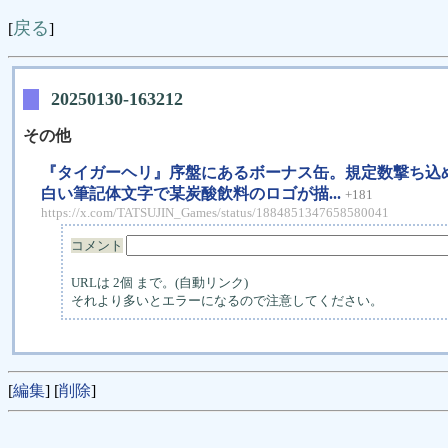
戻る
[
]
20250130-163212
その他
『タイガーヘリ』序盤にあるボーナス缶。規定数撃ち込
白い筆記体文字で某炭酸飲料のロゴが描...
+181
https://x.com/TATSUJIN_Games/status/1884851347658580041
コメント
URLは 2個 まで。(自動リンク)
それより多いとエラーになるので注意してください。
[
編集
] [
削除
]