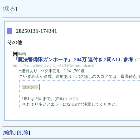
戻る
[
]
20250131-174341
その他
動画
『魔法警備隊ガンホーキ』 204万 連付き 2周ALL 参考
+2
https://youtu.be/dUxQ-L_wU2Q?feature=shared
*連射あり | バグ未使用 | 2,041,700点
こいずみ氏が達成。連射あり・バグ無しのスコアでは、最高得点
コメント
URLは 2個 まで。(自動リンク)
それより多いとエラーになるので注意してください。
[
編集
] [
削除
]