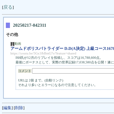
戻る
[
]
20250217-042311
その他
動画
アームドポリスバトライダー D.D(A決定) 上級コース167
https://youtu.be/5Gx1fbBmG7o?feature=shared
ISH氏が12月のリプレイを投稿し、スコアは16,788,600点。
最後にボーナスとして、実際の世界記録17,038,580点を公開！遂に
コメント
URLは 2個 まで。(自動リンク)
それより多いとエラーになるので注意してください。
[
編集
] [
削除
]